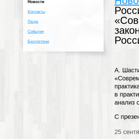
Ново
Новости
Росс
Контакты
«Сов
Люди
зако
События
Росс
Бюллетени
А. Шаст
«Соврем
практик
в практ
анализ 
С презе
25 сент