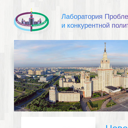
Л
а
б
о
р
а
т
о
р
и
я
П
р
о
б
л
и
к
о
н
к
у
р
е
н
т
н
о
й
п
о
л
и