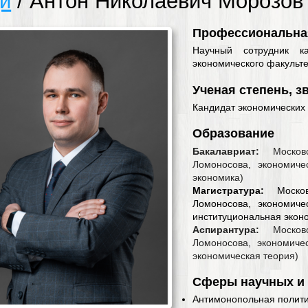
и
/ Антон Николаевич Морозов
Профессиональна
Научный сотрудник к
экономического факульт
Ученая степень, з
Кандидат экономических 
Образование
Бакалавриат:
Моско
Ломоносова, экономиче
экономика)
Магистратура:
Московс
Ломоносова, экономиче
институциональная экон
Аспирантура:
Моско
Ломоносова, экономичес
экономическая теория)
Сферы научных и
Антимонопольная полити