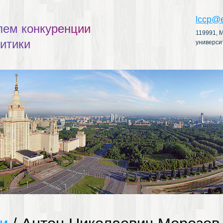
lccp@
л
е
м
к
о
н
к
у
р
е
н
ц
и
и
119991, М
л
и
т
и
к
и
универси