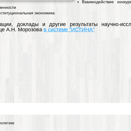
Взаимодействие конку
венности
ституциональная экономика
ации, доклады и другие результаты научно-исс
це А.Н. Морозова
в системе "ИСТИНА"
политики