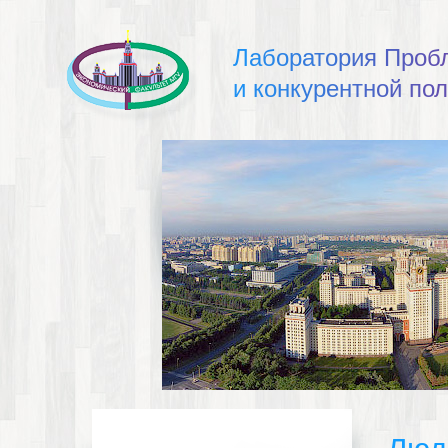
Л
а
б
о
р
а
т
о
р
и
я
П
р
о
б
и
к
о
н
к
у
р
е
н
т
н
о
й
п
о