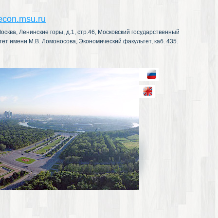
econ.msu.ru
осква, Ленинские горы, д.1, стр.46, Московский государственный
тет имени М.В. Ломоносова, Экономический факультет, каб. 435.