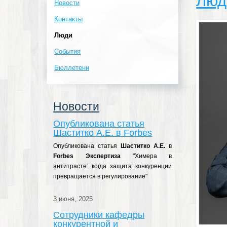
Люд
Новости
Контакты
Люди
События
Бюллетени
Новости
Опубликована статья
Шаститко А.Е. в Forbes
Опубликована статья
Шаститко А.Е.
в
Forbes Экспертиза
"
Химера в
антитрасте: когда защита конкуренции
превращается в регулирование
"
3 июня, 2025
Сотрудники кафедры
конкурентной и