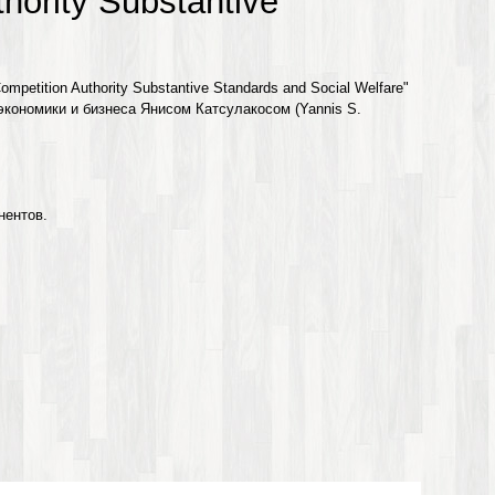
hority Substantive
tition Authority Substantive Standards and Social Welfare"
кономики и бизнеса Янисом Катсулакосом (Yannis S.
онентов.