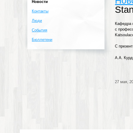
Нов
Новости
Stan
Контакты
Люди
Кафедра к
с професс
События
Katsoulac
Бюллетени
С презен
А.А. Курд
27 мая, 2