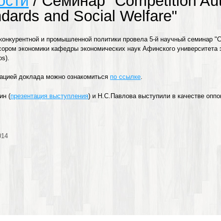
ости
/ Семинар "Competition Aut
dards and Social Welfare"
онкурентной и промышленной политики провела 5-й научный семинар "Compe
ором экономики кафедры экономических наук Афинского университета э
os).
тацией доклада можно ознакомиться
по ссылке
.
ин (
презентация выступления
) и Н.С.Павлова выступили в качестве опп
014