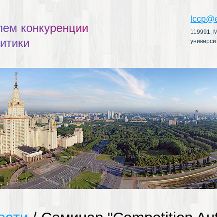
lccp@
л
е
м
к
о
н
к
у
р
е
н
ц
и
и
119991, М
л
и
т
и
к
и
универси