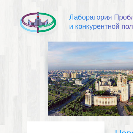
Л
а
б
о
р
а
т
о
р
и
я
П
р
о
б
и
к
о
н
к
у
р
е
н
т
н
о
й
п
о