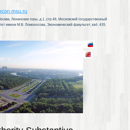
econ.msu.ru
осква, Ленинские горы, д.1, стр.46, Московский государственный
тет имени М.В. Ломоносова, Экономический факультет, каб. 435.