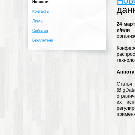
Нов
Новости
дан
Контакты
Люди
24 март
и/или 
События
организ
Бюллетени
Конфер
распро
техноло
Аннот
Статья
(BigDat
огранич
их исп
регули
применя