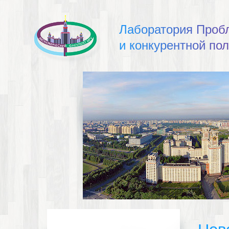
Л
а
б
о
р
а
т
о
р
и
я
П
р
о
б
и
к
о
н
к
у
р
е
н
т
н
о
й
п
о