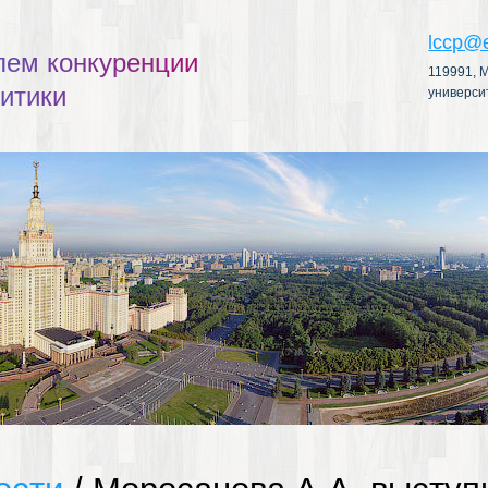
lccp@
л
е
м
к
о
н
к
у
р
е
н
ц
и
и
119991, М
л
и
т
и
к
и
универси