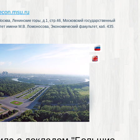
econ.msu.ru
осква, Ленинские горы, д.1, стр.46, Московский государственный
тет имени М.В. Ломоносова, Экономический факультет, каб. 435.