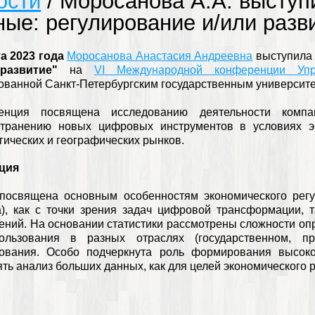
ости
/ Моросанова А.А. выступ
ные: регулирование и/или разв
а 2023 года
Моросанова Анастасия Андреевна
выступила 
развитие"
на
VI Международной конференции Уп
ованной Санкт-Петербургским государственным университе
енция посвящена исследованию деятельности компа
странению новых цифровых инструментов в условиях э
гических и географических рынков.
ация
 посвящена основным особенностям экономического ре
a), как с точки зрения задач цифровой трансформации, 
ений. На основании статистики рассмотрены сложности о
ользования в разных отраслях (государственном, 
рования. Особо подчеркнута роль формирования высок
ть анализ больших данных, как для целей экономического р