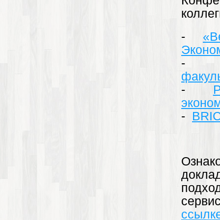
Конф
колле
-
«В
Эконо
факул
-
эконо
-
BRIC
Озн
доклад
подхо
серви
ссылк