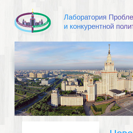
Л
а
б
о
р
а
т
о
р
и
я
П
р
о
б
л
и
к
о
н
к
у
р
е
н
т
н
о
й
п
о
л
и