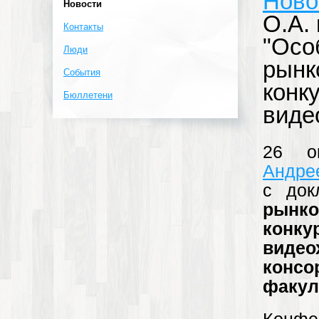
Ново
Новости
О.А.
Контакты
"Осо
Люди
рынк
События
конк
Бюллетени
виде
26 о
Андре
с до
рынк
конк
видео
конс
факул