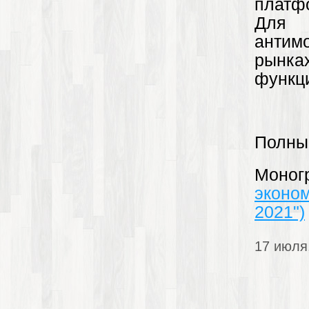
платф
Для 
антим
рынка
функц
Полны
Моно
эконо
2021")
17 июля