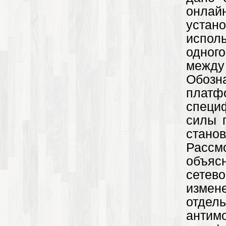
онлаи
уста
испол
одного
между
Обозн
плат
специ
силы 
стан
Рассм
объяс
сете
измене
отдел
антим