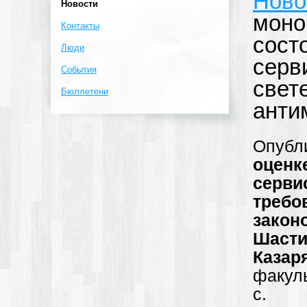
Ново
Новости
моно
Контакты
сост
Люди
серв
События
свет
Бюллетени
анти
Опубл
оцен
серви
треб
закон
Шасти
Казар
факул
с.