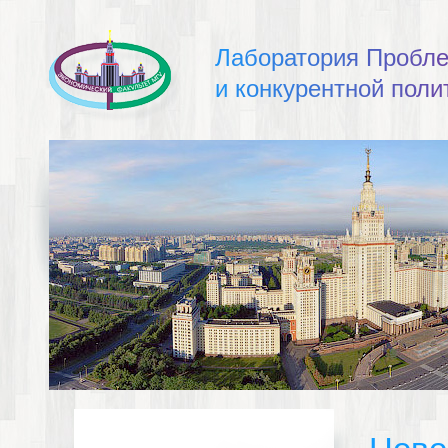
Л
а
б
о
р
а
т
о
р
и
я
П
р
о
б
л
и
к
о
н
к
у
р
е
н
т
н
о
й
п
о
л
и