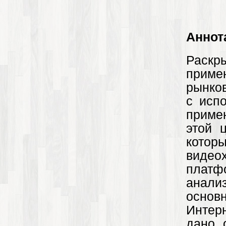
Аннот
Раскр
приме
рынков
с испо
приме
этой 
котор
видеох
платф
анали
основ
Интерн
дано 