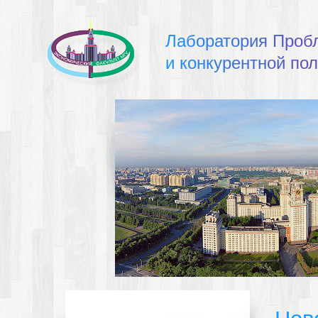
Л
а
б
о
р
а
т
о
р
и
я
П
р
о
б
и
к
о
н
к
у
р
е
н
т
н
о
й
п
о