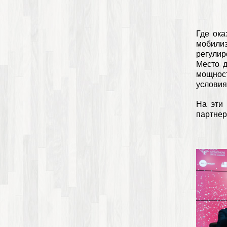
Где ока
мобили
регули
Место 
мощност
услови
На эти
партнер