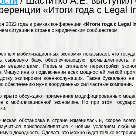
ости
/ Шаститко А.Е. выступил
еренции «Итоги года с Legal In
ря 2022 года в рамках конференции
«Итоги года с Legal I
ием ситуации в стране с юридическим сообществом.
енных мобилизационных экономик показывает, что госуда
ль сырьевую базу, обеспечивающую промышленность, 
ми ведомствами. Первым сигналом перестройки эконом
 Мишустина о подключении всех мощностей легкой промы
одству экипировки военнослужащих. Также буквально на
по обеспечению нужд вооруженных сил частные компании.
открыто обсуждают применение модифицированных моделе
е к мобилизационной экономике. Но при этом государст
ки.
ческая обстановка в стране изменилась и, скорее всего,
научиться приспосабливаться к новым условиям любыми
имую доходность. Сделать это можно будет только встроив