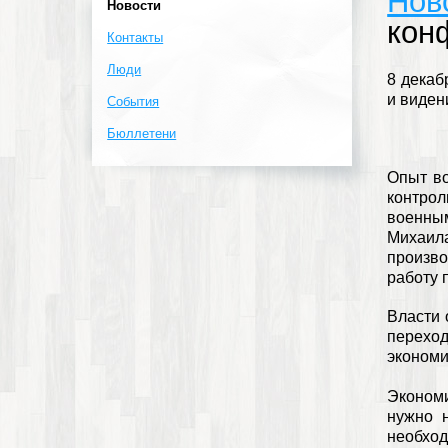
Нов
Новости
конф
Контакты
Люди
8 декаб
и виден
События
Бюллетени
Опыт во
контро
военны
Михаила
произв
работу 
Власти 
переход
экономи
Экономи
нужно 
необход