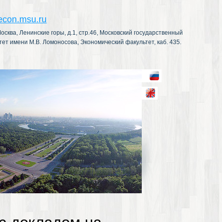
econ.msu.ru
осква, Ленинские горы, д.1, стр.46, Московский государственный
тет имени М.В. Ломоносова, Экономический факультет, каб. 435.