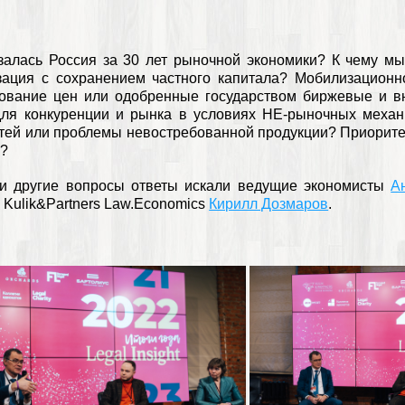
залась Россия за 30 лет рыночной экономики? К чему м
зация с сохранением частного капитала? Мобилизационн
рование цен или одобренные государством биржевые и 
для конкуренции и рынка в условиях НЕ-рыночных меха
ей или проблемы невостребованной продукции? Приорите
я?
 и другие вопросы ответы искали ведущие экономисты
А
 Kulik&Partners Law.Economics
Кирилл Дозмаров
.