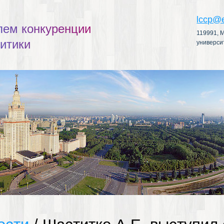
lccp@
л
е
м
к
о
н
к
у
р
е
н
ц
и
и
119991, М
л
и
т
и
к
и
универси