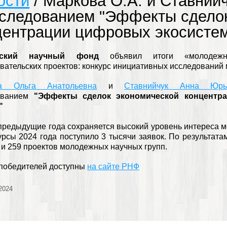
ости
/ Маркова О.А. и Ставни
сследованием "Эффекты сдело
центрации цифровых экосистем
йский научный фонд
объявил итоги «молодежны
вательских проектов: конкурс инициативных исследований
а Ольга Анатольевна
и
Ставнийчук Анна Юрь
ованием
"Эффекты сделок экономической концентр
"
 предыдущие года сохраняется высокий уровень интереса 
урсы 2024 года поступило 3 тысячи заявок. По результа
 и 259 проектов молодежных научных групп.
победителей доступны
на сайте РНФ
2024