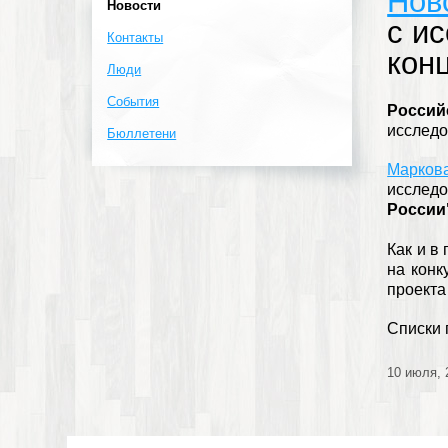
Нов
Новости
с и
Контакты
кон
Люди
События
Росси
исследо
Бюллетени
Марков
исслед
России
Как и в
на конк
проекта
Списки 
10 июля, 