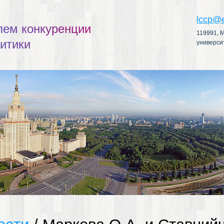
lccp@
л
е
м
к
о
н
к
у
р
е
н
ц
и
и
119991, М
л
и
т
и
к
и
универси