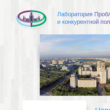
Л
а
б
о
р
а
т
о
р
и
я
П
р
о
б
и
к
о
н
к
у
р
е
н
т
н
о
й
п
о