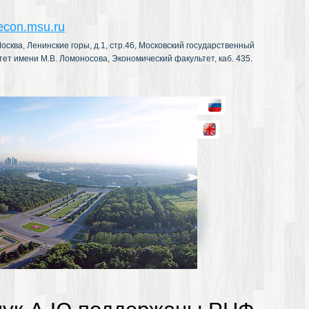
econ.msu.ru
осква, Ленинские горы, д.1, стр.46, Московский государственный
тет имени М.В. Ломоносова, Экономический факультет, каб. 435.