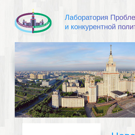
Л
а
б
о
р
а
т
о
р
и
я
П
р
о
б
л
и
к
о
н
к
у
р
е
н
т
н
о
й
п
о
л
и