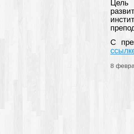
Цель
разви
инсти
препо
С пре
ссылк
8 февра