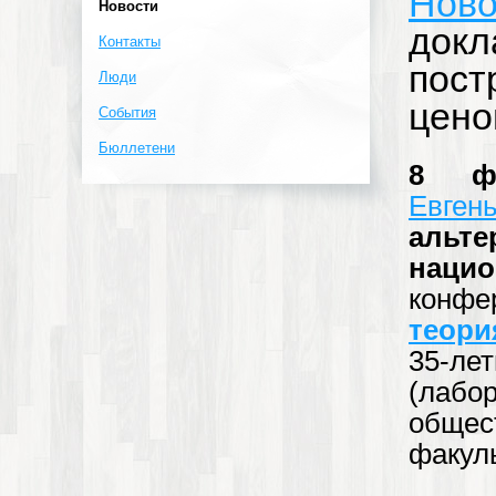
Ново
Новости
докл
Контакты
пост
Люди
цено
События
Бюллетени
8 ф
Евген
аль
нацио
кон
теори
35-ле
(лабо
общес
факул