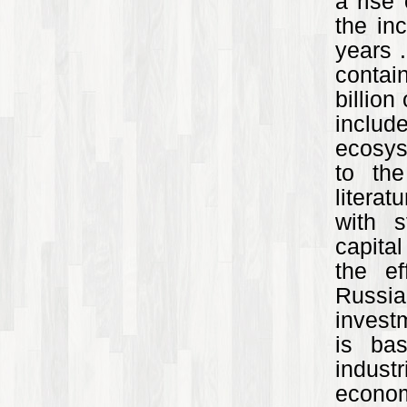
a rise
the inc
years 
contain
billion
inclu
ecosys
to the
litera
with s
capita
the ef
Russia
invest
is ba
industr
econom