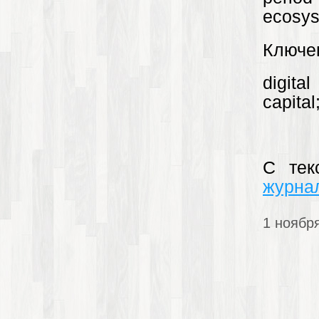
ecosys
Ключе
digital
capita
С тек
журна
1 ноябр