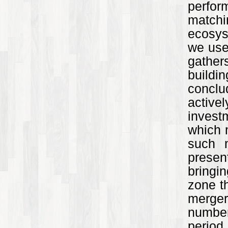
perfo
matchi
ecosys
we use
gather
buildi
conclu
activel
invest
which 
such 
presen
bringin
zone t
merger
number
period