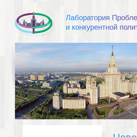
Л
а
б
о
р
а
т
о
р
и
я
П
р
о
б
л
и
к
о
н
к
у
р
е
н
т
н
о
й
п
о
л
и