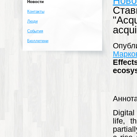
Ново
Новости
Став
Контакты
"Acqu
Люди
acqui
События
Бюллетени
Опубл
Марко
Effec
ecosy
Аннот
Digita
life, 
partial