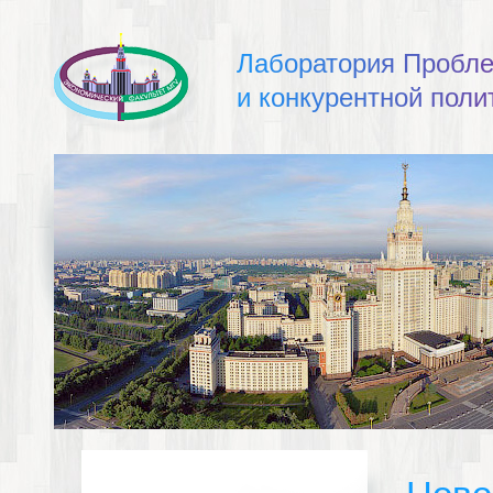
Л
а
б
о
р
а
т
о
р
и
я
П
р
о
б
л
и
к
о
н
к
у
р
е
н
т
н
о
й
п
о
л
и