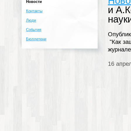
Ново
Новости
и А.
Контакты
наук
Люди
События
Опублик
Бюллетени
"Как за
журнале
16 апре