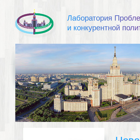
Л
а
б
о
р
а
т
о
р
и
я
П
р
о
б
л
и
к
о
н
к
у
р
е
н
т
н
о
й
п
о
л
и