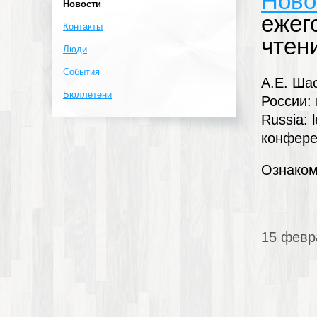
Ново
Новости
ежег
Контакты
чтен
Люди
События
А.Е. Ша
Бюллетени
России: 
Russia: 
конфере
Ознаком
15 февр