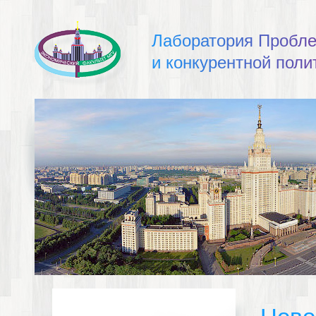
Л
а
б
о
р
а
т
о
р
и
я
П
р
о
б
л
и
к
о
н
к
у
р
е
н
т
н
о
й
п
о
л
и