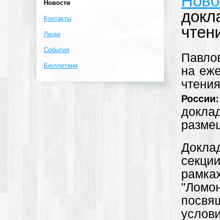
Ново
Новости
докл
Контакты
чтен
Люди
События
Павл
Бюллетени
на
еже
чтения
Росси
докла
разме
Докла
секции
рамк
"Ломо
посвя
усло