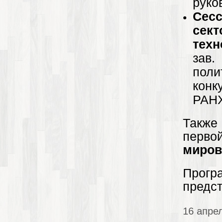
руко
Сесс
сек
техн
зав
поли
конк
РАН
Также 
перв
миров
Прог
предс
16 апре