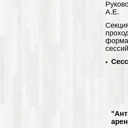
Руков
А.Е.
Секци
прохо
форма
сессий
Сес
"Ан
арен