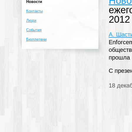
Ново
Новости
ежег
Контакты
2012
Люди
События
А. Шаст
Бюллетени
Enforce
обществ
прошла 
С презе
18 дека