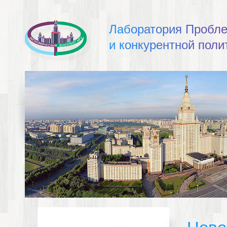
Л
а
б
о
р
а
т
о
р
и
я
П
р
о
б
л
и
к
о
н
к
у
р
е
н
т
н
о
й
п
о
л
и