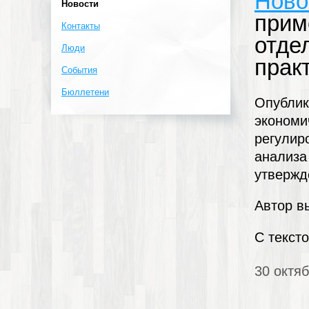
Ново
Новости
прим
Контакты
отде
Люди
прак
События
Бюллетени
Опублик
экономи
регулир
анализа
утвержд
Автор в
С текст
30 октяб