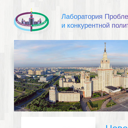
Л
а
б
о
р
а
т
о
р
и
я
П
р
о
б
л
и
к
о
н
к
у
р
е
н
т
н
о
й
п
о
л
и