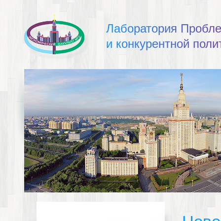
Л
а
б
о
р
а
т
о
р
и
я
П
р
о
б
л
и
к
о
н
к
у
р
е
н
т
н
о
й
п
о
л
и