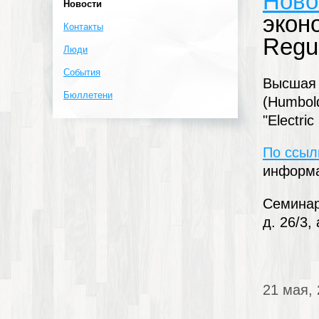
Ново
Новости
эконо
Контакты
Regul
Люди
События
Высшая 
Бюллетени
(Humbold
"Electri
По ссыл
информ
Семинар
д. 26/3,
21 мая,